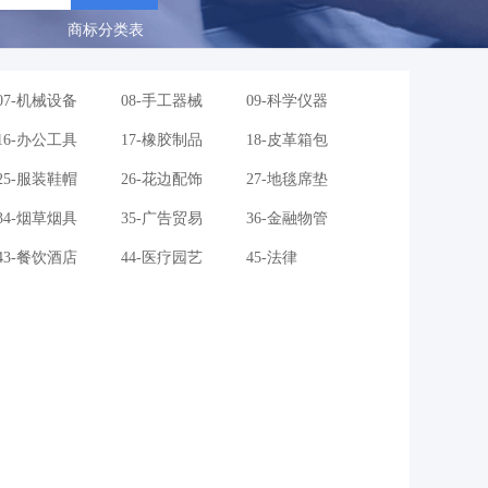
商标分类表
07-机械设备
08-手工器械
09-科学仪器
16-办公工具
17-橡胶制品
18-皮革箱包
25-服装鞋帽
26-花边配饰
27-地毯席垫
34-烟草烟具
35-广告贸易
36-金融物管
43-餐饮酒店
44-医疗园艺
45-法律