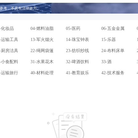
参考，不具有法律效力。
3-化妆品
04-燃料油脂
05-医药
06-五金金属
2-运输工具
13-军火烟火
14-珠宝钟表
15-乐器
1-厨房洁具
22-绳网袋篷
23-纺织纱线
24-布料床单
0-小食配料
31-水果花木
32-啤酒饮料
33-酒
9-运输旅行
40-材料处理
41-教育娱乐
42-技术服务